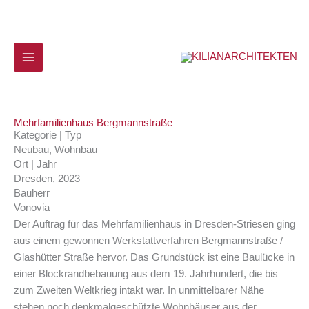
Zum
Inhalt
springen
Mehrfamilienhaus Bergmannstraße
Kategorie | Typ
Neubau, Wohnbau
Ort | Jahr
Dresden, 2023
Bauherr
Vonovia
Der Auftrag für das Mehrfamilienhaus in Dresden-Striesen ging
aus einem gewonnen Werkstattverfahren Bergmannstraße /
Glashütter Straße hervor. Das Grundstück ist eine Baulücke in
einer Blockrandbebauung aus dem 19. Jahrhundert, die bis
zum Zweiten Weltkrieg intakt war. In unmittelbarer Nähe
stehen noch denkmalgeschützte Wohnhäuser aus der